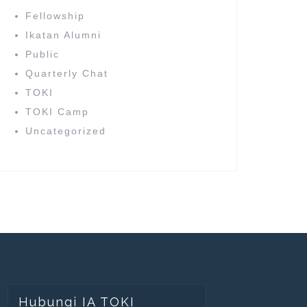
Fellowship
Ikatan Alumni
Public
Quarterly Chat
TOKI
TOKI Camp
Uncategorized
Hubungi IA TOKI