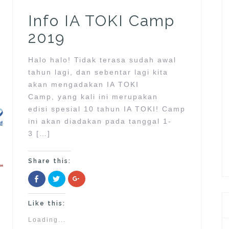
Info IA TOKI Camp
2019
Halo halo! Tidak terasa sudah awal
tahun lagi, dan sebentar lagi kita
akan mengadakan IA TOKI
Camp, yang kali ini merupakan
edisi spesial 10 tahun IA TOKI! Camp
ini akan diadakan pada tanggal 1-
3 […]
Share this:
C
C
C
l
l
l
i
i
i
c
c
c
k
k
k
Like this:
t
t
t
o
o
o
Loading...
s
s
s
h
h
h