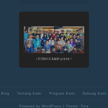
IA TOKI Camp 2017
TOKI CAMP 2016
Blog
Tentang Kami
Program Kami
Dukung Kami
Powered by WordPress
|
Theme:
Tora