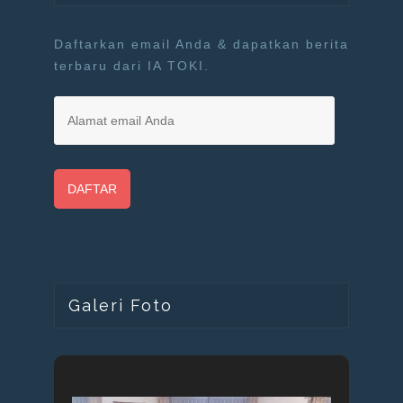
Daftarkan email Anda & dapatkan berita
terbaru dari IA TOKI.
A
l
a
m
a
t
e
m
a
i
Galeri Foto
l
A
n
d