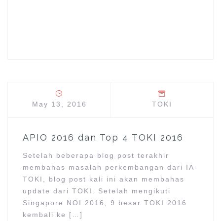
a
a
a
r
r
r
e
e
e
o
o
o
n
n
n
F
T
G
a
w
o
c
i
o
e
t
g
b
t
l
o
e
e
o
r
+
k
(
(
(
O
O
O
p
p
p
e
e
e
n
n
n
s
s
May 13, 2016
TOKI
s
i
i
i
n
n
n
n
n
n
e
e
e
w
w
APIO 2016 dan Top 4 TOKI 2016
w
w
w
w
i
i
i
n
n
Setelah beberapa blog post terakhir
n
d
d
d
o
o
membahas masalah perkembangan dari IA-
o
w
w
w
)
)
TOKI, blog post kali ini akan membahas
)
update dari TOKI. Setelah mengikuti
Singapore NOI 2016, 9 besar TOKI 2016
kembali ke […]