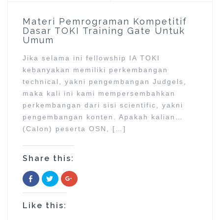
e
w
w
w
w
w
w
i
i
Materi Pemrograman Kompetitif
i
n
n
n
d
d
Dasar TOKI Training Gate Untuk
d
o
o
Umum
o
w
w
w
)
)
)
Jika selama ini fellowship IA TOKI
kebanyakan memiliki perkembangan
technical, yakni pengembangan Judgels,
maka kali ini kami mempersembahkan
perkembangan dari sisi scientific, yakni
pengembangan konten. Apakah kalian…
(Calon) peserta OSN, […]
Share this:
C
C
C
l
l
l
i
i
i
c
c
c
k
k
k
Like this:
t
t
t
o
o
o
s
s
s