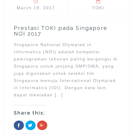
March 19, 2017
TOKI
Prestasi TOKI pada Singapore
NOI 2017
Singapore National Olympiad in
Informatics (NOI) adalah kompetisi
pemrograman tahunan paling bergengsi di
Singapura untuk jenjang SMP/SMA, yang
juga digunakan untuk seleksi tim
Singapura menuju International Olympiad
in Informatics (IOI). Dengan kata lain,
dapat dikatakan […]
Share this:
C
C
C
l
l
l
i
i
i