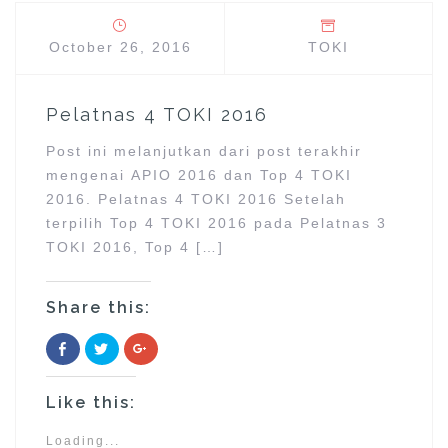
O
p
p
p
e
e
e
n
n
n
s
s
October 26, 2016
TOKI
s
i
i
i
n
n
n
n
n
n
e
e
e
w
w
Pelatnas 4 TOKI 2016
w
w
w
w
i
i
i
n
n
Post ini melanjutkan dari post terakhir
n
d
d
d
o
o
mengenai APIO 2016 dan Top 4 TOKI
o
w
w
w
)
)
2016. Pelatnas 4 TOKI 2016 Setelah
)
terpilih Top 4 TOKI 2016 pada Pelatnas 3
TOKI 2016, Top 4 […]
Share this:
C
C
C
l
l
l
i
i
i
c
c
c
k
k
k
Like this:
t
t
t
o
o
o
s
s
s
h
h
h
Loading...