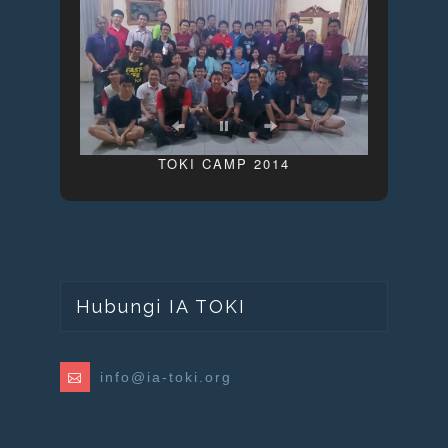
a
TOKI CAMP 2014
Hubungi IA TOKI
info@ia-toki.org