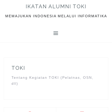
S
IKATAN ALUMNI TOKI
k
i
MEMAJUKAN INDONESIA MELALUI INFORMATIKA
p
t
o
c
o
n
t
e
TOKI
n
t
Tentang Kegiatan TOKI (Pelatnas, OSN,
dll)