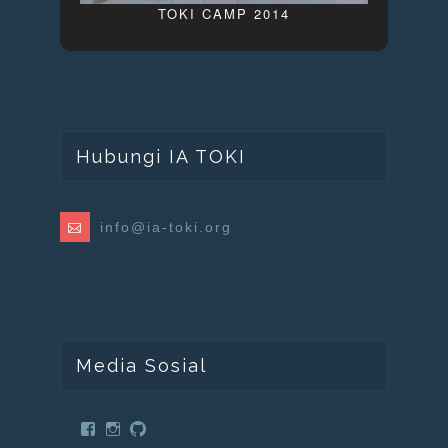
TOKI CAMP 2014
Hubungi IA TOKI
info@ia-toki.org
Media Sosial
V
V
V
i
i
i