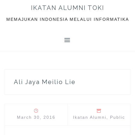
S
IKATAN ALUMNI TOKI
k
i
MEMAJUKAN INDONESIA MELALUI INFORMATIKA
p
t
o
c
o
n
t
e
Ali Jaya Meilio Lie
n
t
March 30, 2016
Ikatan Alumni
,
Public