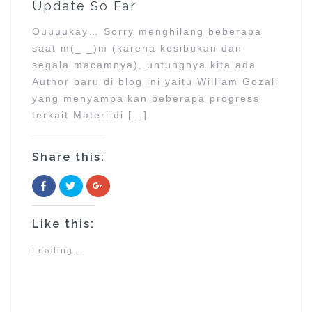
Update So Far
Ouuuukay… Sorry menghilang beberapa
saat m(_ _)m (karena kesibukan dan
segala macamnya), untungnya kita ada
Author baru di blog ini yaitu William Gozali
yang menyampaikan beberapa progress
terkait Materi di […]
Share this:
C
C
C
l
l
l
i
i
i
c
c
c
k
k
k
Like this:
t
t
t
o
o
o
s
s
s
h
h
h
Loading...
a
a
a
r
r
r
e
e
e
o
o
o
n
n
n
F
T
G
a
w
o