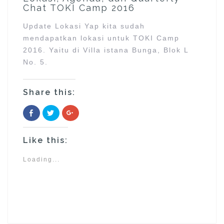
Chat TOKI Camp 2016
Update Lokasi Yap kita sudah
mendapatkan lokasi untuk TOKI Camp
2016. Yaitu di Villa istana Bunga, Blok L
No. 5.
Share this:
C
C
C
l
l
l
i
i
i
c
c
c
k
k
k
Like this:
t
t
t
o
o
o
s
s
s
h
h
h
Loading...
a
a
a
r
r
r
e
e
e
o
o
o
n
n
n
F
T
G
a
w
o
c
i
o
e
t
g
b
t
l