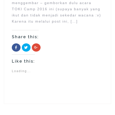
menggembar – gemborkan dulu acara
TOKI Camp 2016 ini (supaya banyak yang
ikut dan tidak menjadi sekedar wacana :v)
Karena itu melalui post ini, […]
Share this:
C
C
C
l
l
l
i
i
i
c
c
c
k
k
k
Like this:
t
t
t
o
o
o
s
s
s
h
h
h
Loading...
a
a
a
r
r
r
e
e
e
o
o
o
n
n
n
F
T
G
a
w
o
c
i
o
e
t
g
b
t
l
o
e
e
o
r
+
k
(
(
(
O
O