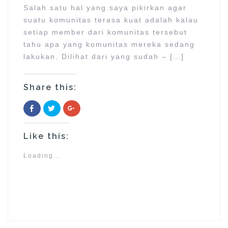
i
n
n
Salah satu hal yang saya pikirkan agar
n
d
d
d
o
o
suatu komunitas terasa kuat adalah kalau
o
w
w
w
)
)
setiap member dari komunitas tersebut
)
tahu apa yang komunitas mereka sedang
lakukan. Dilihat dari yang sudah – […]
Share this:
C
C
C
l
l
l
i
i
i
c
c
c
k
k
k
Like this:
t
t
t
o
o
o
s
s
s
h
h
h
Loading...
a
a
a
r
r
r
e
e
e
o
o
o
n
n
n
F
T
G
a
w
o
c
i
o
e
t
g
b
t
l
o
e
e